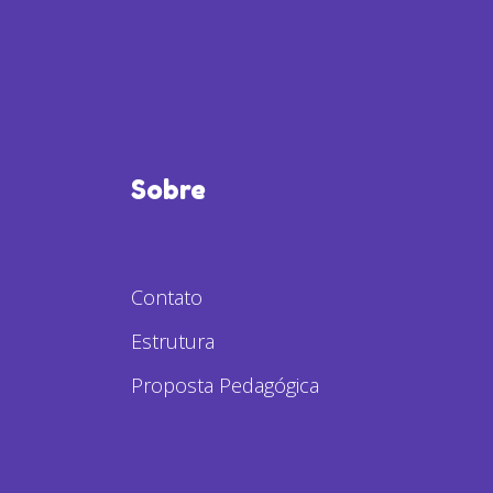
Sobre
Contato
Estrutura
Proposta Pedagógica