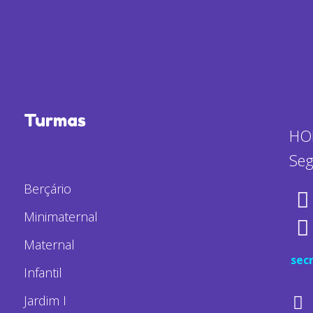
Turmas
HO
Seg
Berçário
Minimaternal
Maternal
sec
Infantil
Jardim I