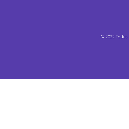
© 2022 Todos o